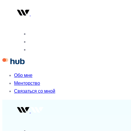
Skip
Skip
links
to
primary
navigation
Skip
to
content
Обо мне
Менторство
Связаться со мной